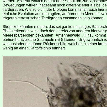
werden. Es fehlt einfach das sichere Sandkorn zum Anschmie
Bewegungen wirken insgesamt noch differenzierter als bei den
Tardigraden. Wie so oft in der Biologie kommt man auch hier 
einfache Evolution aus den agilen, anrührenden Meeresbewoh
trägeren terrestrischen Tardigraden entstanden sein können.
Skeptiker könnten meinen, das sei gar kein richtiges Bärtierc
Photo erkennen wir jedoch den bereits von anderen hier vorge
Meeresbärtierchen bekannten "Antennenwald". Hinzu kommt
bärtierchentypische Strampeln mit 8 Beinen. Ungewöhnlich is
weitausladende, dünne Rückenschild, welcher in seiner kru
wenig an einen Kartoffelchip erinnert.