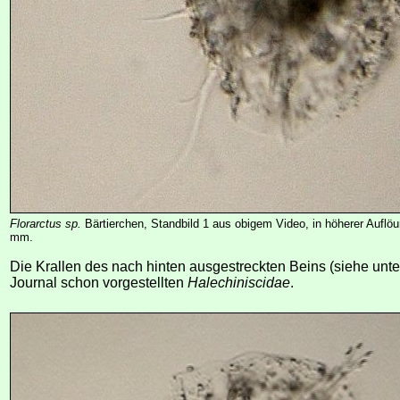
Florarctus sp.
Bärtierchen, Standbild 1 aus obigem Video, in höherer Auflö
mm.
Die Krallen des nach hinten ausgestreckten Beins (siehe unte
Journal schon vorgestellten
Halechiniscidae
.