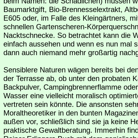
beim Namen: die Schädlichen) müssen we
Baumarktgift, Bio-Brennesselextrakt, Alt
E605 oder, im Falle des Kleingärtners, m
schnellen Gartenscheren-Körperquerschni
Nacktschnecke. So betrachtet kann die W
einfach aussehen und wenn es nun mal s
dann auch niemand mehr großartig nachg
Sensiblere Naturen wägen bereits bei de
der Terrasse ab, ob unter den probaten 
Backpulver, Campingbrennerflamme ode
Wasser eine vielleicht moralisch optimiert
vertreten sein könnte. Die ansonsten sehr
Moraltheoretiker in den bunten Magazine
außen vor, schließlich sind sie ja keine He
praktische Gewaltberatung. Immerhin find