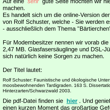
Auf eine
sehr
gute Seite möchten wir hi
machen.
Es handelt sich um die online-Version der
von Rolf Schuster, welche - Sie werden 
- ausschließlich dem Thema "Bärtierchen"
Für Modembesitzer nennen wir vorab die
2,47 MB. Glasfasersäuglinge und DSL-J
sich natürlich keine Sorgen zu machen.
Der Titel lautet:
Rolf Schuster: Faunistische und ökologische Unt
moosbewohnenden Tardigraden. 163 S. Dissertati
Hinterzarten/Schwarzwald 2003.
Die pdf-Datei finden sie
hier
. Und genie
einen kurzen Moment das großartige Gefü