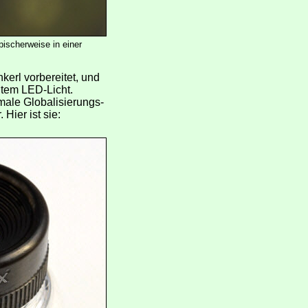
pischerweise in einer
erl vorbereitet, und
utem LED-Licht.
rmale Globalisierungs-
 Hier ist sie: