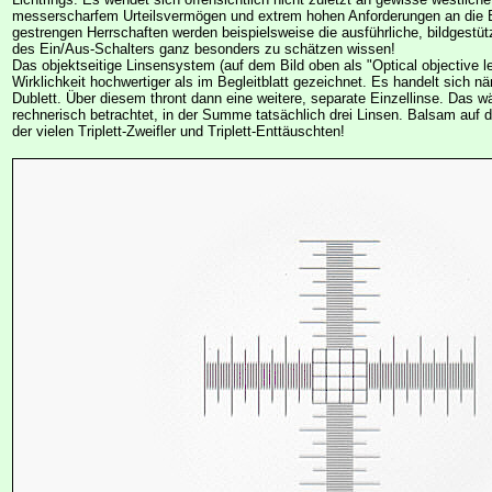
messerscharfem Urteilsvermögen und extrem hohen Anforderungen an die B
gestrengen Herrschaften werden beispielsweise die ausführliche, bildgestüt
des Ein/Aus-Schalters ganz besonders zu schätzen wissen!
Das objektseitige Linsensystem (auf dem Bild oben als "Optical objective lens"
Wirklichkeit hochwertiger als im Begleitblatt gezeichnet. Es handelt sich nä
Dublett. Über diesem thront dann eine weitere, separate Einzellinse. Das wä
rechnerisch betrachtet, in der Summe tatsächlich drei Linsen. Balsam auf
der vielen Triplett-Zweifler und Triplett-Enttäuschten!